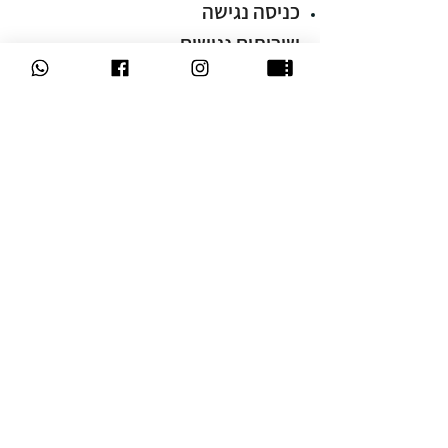
כניסה נגישה
שירותים נגישים
מערכת שמע
מקומות נגישים באולם
הצהרת נגישות
חומה ומגדל 32, תל אביב
©2023 by TAITF. Tel Aviv International Theatre Festival
Share