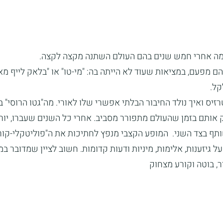
במה אחרי חמש שנים בהם העולם השתנה מקצה לקצה.
 מפעם, במציאות שעוד לא הייתה בה: "מי-טו" או "בלאק לייף מאט
קל.
זיס ואיך נולד החיבור הבלתי אפשרי שלו לאורי. מה"גטו הרוסי" ב
 אותם בזמן שהעולם מתפורר מסביב. אחרי כל השנים שעברו, יור
שותף בצד השני. המופע הקצבי מנפץ לחתיכות את ה"פוליטקלי-קו
 גיזענות, אלימות, מיניות ודעות קדומות. חשוב לציין שמדובר ב
, בוטה וקורע מצחוק