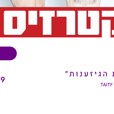
 הגיזענות״
09